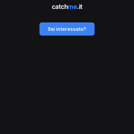
catch
me
.it
Sei interessato?