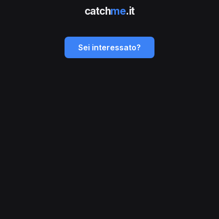
catch
me
.it
Sei interessato?