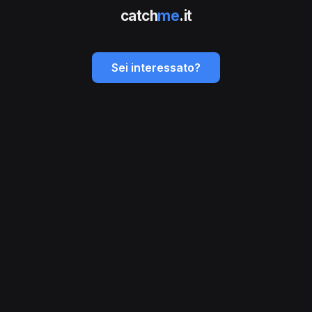
catch
me
.it
Sei interessato?