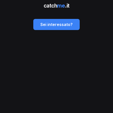
catch
me
.it
Sei interessato?