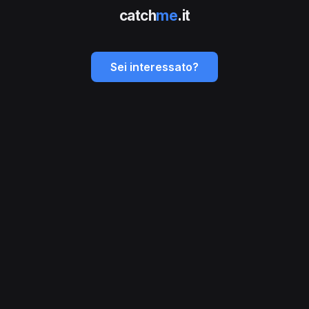
catch
me
.it
Sei interessato?