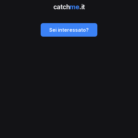
catch
me
.it
Sei interessato?