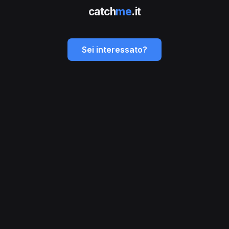
catch
me
.it
Sei interessato?