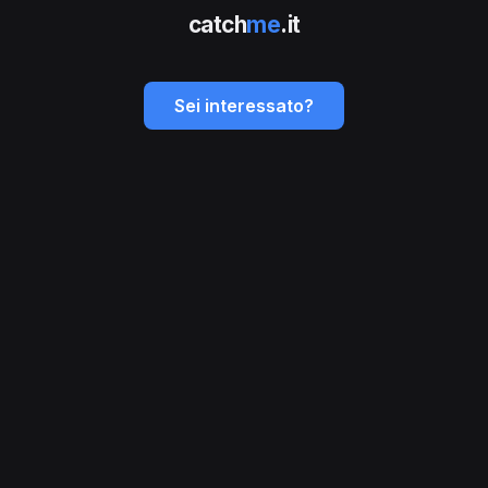
catch
me
.it
Sei interessato?