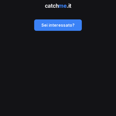
catch
me
.it
Sei interessato?