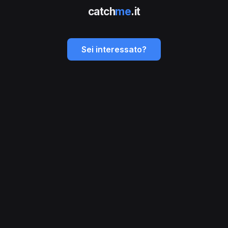
catch
me
.it
Sei interessato?