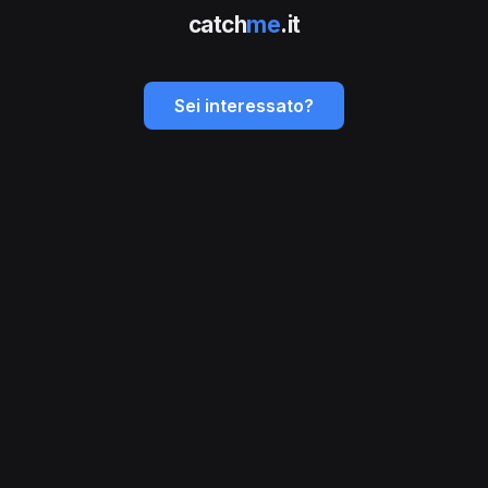
catch
me
.it
Sei interessato?