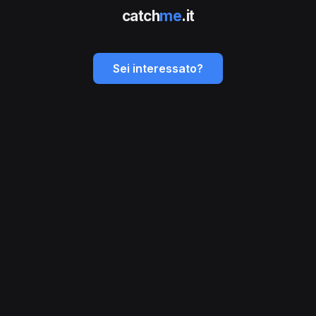
catch
me
.it
Sei interessato?