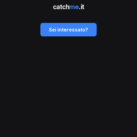
catch
me
.it
Sei interessato?