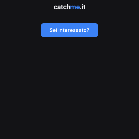
catch
me
.it
Sei interessato?