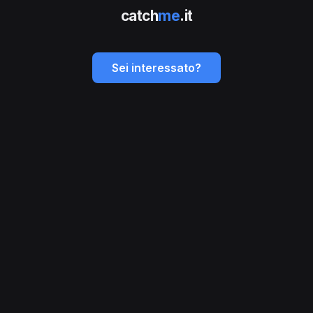
catch
me
.it
Sei interessato?