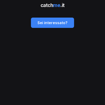
catch
me
.it
Sei interessato?