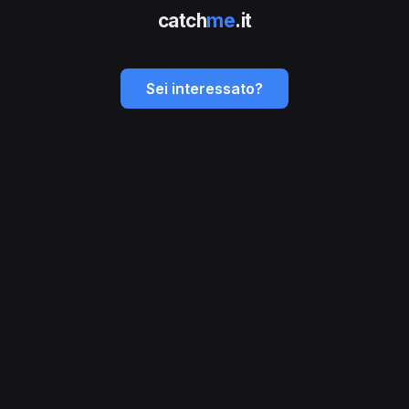
catch
me
.it
Sei interessato?