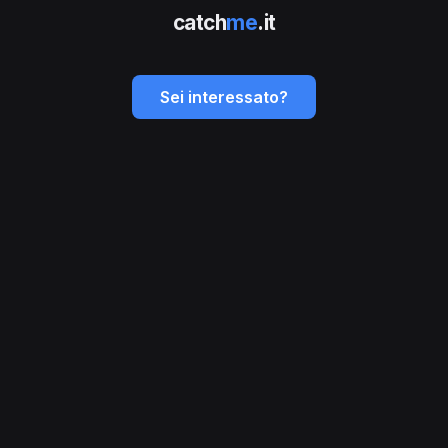
catch
me
.it
Sei interessato?