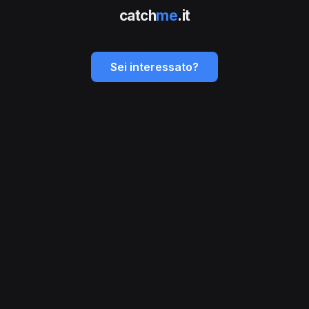
catch
me
.it
Sei interessato?