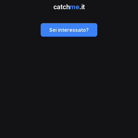
catch
me
.it
Sei interessato?