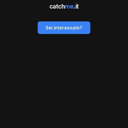
catch
me
.it
Sei interessato?