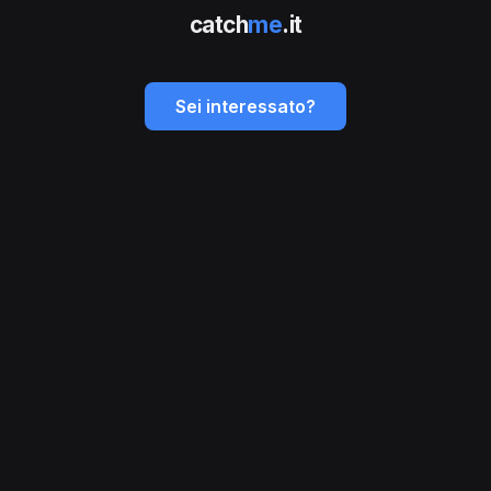
catch
me
.it
Sei interessato?