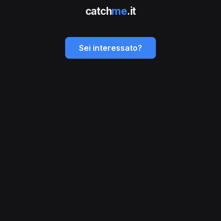
catch
me
.it
Sei interessato?